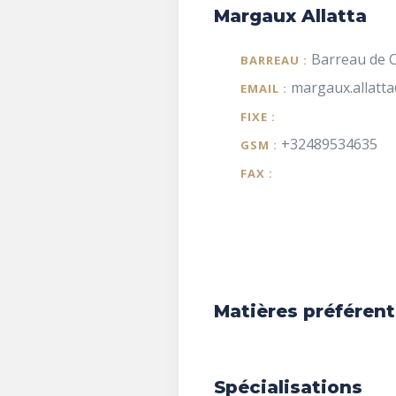
Margaux Allatta
Barreau de C
BARREAU :
margaux.allatt
EMAIL :
FIXE :
+32489534635
GSM :
FAX :
Matières préférent
Spécialisations