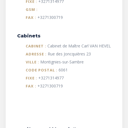
+3271314977
FIXE :
GSM :
+3271300719
FAX :
Cabinets
Cabinet de Maître Carl VAN HEVEL
CABINET :
Rue des Joncquières 23
ADRESSE :
Montignies-sur-Sambre
VILLE :
6061
CODE POSTAL :
+3271314977
FIXE :
+3271300719
FAX :