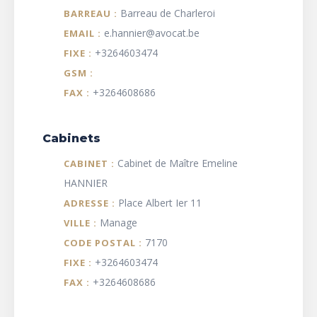
Barreau de Charleroi
BARREAU :
e.hannier@avocat.be
EMAIL :
+3264603474
FIXE :
GSM :
+3264608686
FAX :
Cabinets
Cabinet de Maître Emeline
CABINET :
HANNIER
Place Albert Ier 11
ADRESSE :
Manage
VILLE :
7170
CODE POSTAL :
+3264603474
FIXE :
+3264608686
FAX :