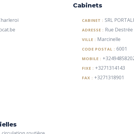
Cabinets
harleroi
SRL PORTAL
CABINET :
cat.be
Rue Destrée
ADRESSE :
Marcinelle
VILLE :
6001
CODE POSTAL :
+3249485820
MOBILE :
+3271314143
FIXE :
+3271318901
FAX :
ielles
 circulation routière