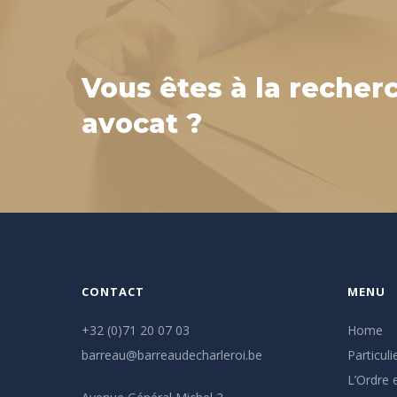
Vous êtes à la recher
avocat ?
CONTACT
MENU
+32 (0)71 20 07 03
Home
barreau@barreaudecharleroi.be
Particuli
L’Ordre e