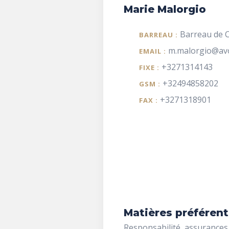
Marie Malorgio
Barreau de C
BARREAU :
m.malorgio@avo
EMAIL :
+3271314143
FIXE :
+32494858202
GSM :
+3271318901
FAX :
Matières préférent
Responsabilité, assurances,