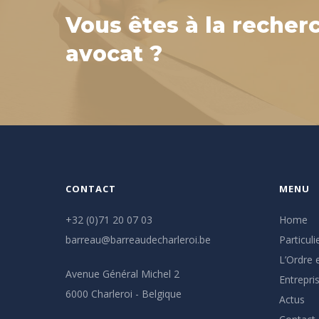
Vous êtes à la recher
avocat ?
CONTACT
MENU
+32 (0)71 20 07 03
Home
barreau@barreaudecharleroi.be
Particuli
L’Ordre e
Avenue Général Michel 2
Entrepri
6000 Charleroi - Belgique
Actus