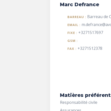
Marc Defrance
Barreau de C
BARREAU :
m.defrance@avo
EMAIL :
+3271517697
FIXE :
GSM :
+3271512378
FAX :
Matières préférent
Responsabilité civile
Assurances