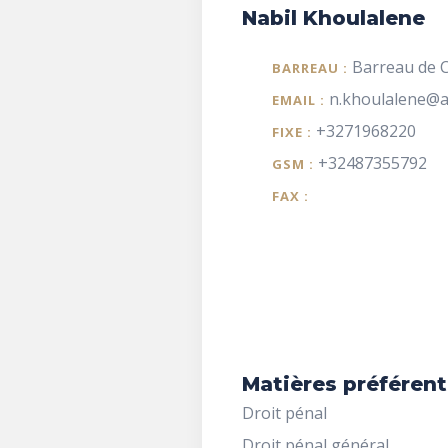
Nabil Khoulalene
Barreau de C
BARREAU :
n.khoulalene@a
EMAIL :
+3271968220
FIXE :
+32487355792
GSM :
FAX :
Matières préférent
Droit pénal
Droit pénal général