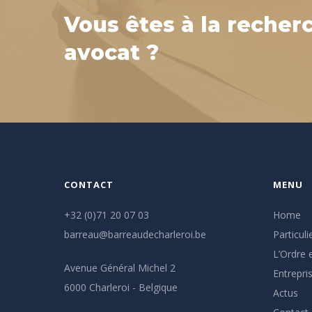
Vous êtes à la recher
avocat ?
CONTACT
MENU
+32 (0)71 20 07 03
Home
barreau@barreaudecharleroi.be
Particuli
L’Ordre e
Avenue Général Michel 2
Entrepri
6000 Charleroi - Belgique
Actus