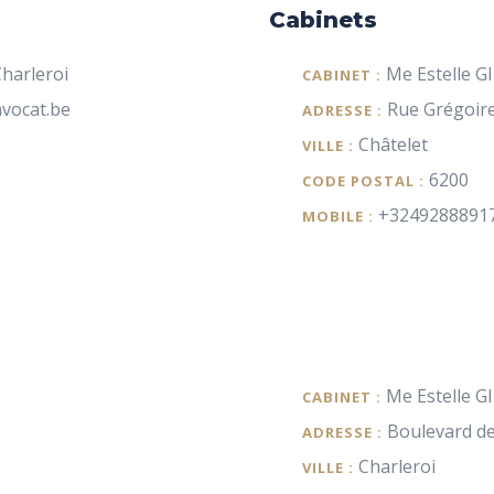
Cabinets
harleroi
Me Estelle G
CABINET :
avocat.be
Rue Grégoir
ADRESSE :
Châtelet
VILLE :
6200
CODE POSTAL :
+3249288891
MOBILE :
Me Estelle G
CABINET :
Boulevard de
ADRESSE :
Charleroi
VILLE :