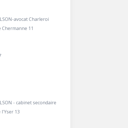
ILSON-avocat Charleroi
e Chermanne 11
7
ILSON - cabinet secondaire
 l'Yser 13