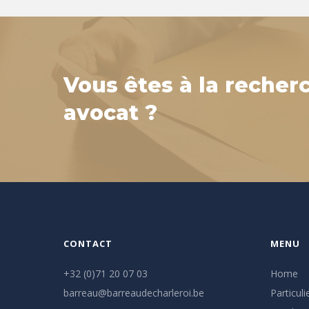
Vous êtes à la recher
avocat ?
CONTACT
MENU
+32 (0)71 20 07 03
Home
barreau@barreaudecharleroi.be
Particuli