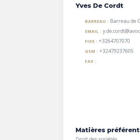
Yves De Cordt
Barreau de C
BARREAU :
y.de.cordt@avoc
EMAIL :
+3264707070
FIXE :
+32479237605
GSM :
FAX :
Matières préférent
Droit des sociétés