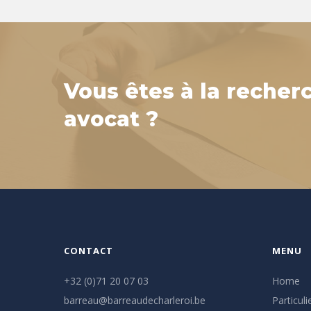
Vous êtes à la recher
avocat ?
CONTACT
MENU
+32 (0)71 20 07 03
Home
barreau@barreaudecharleroi.be
Particuli