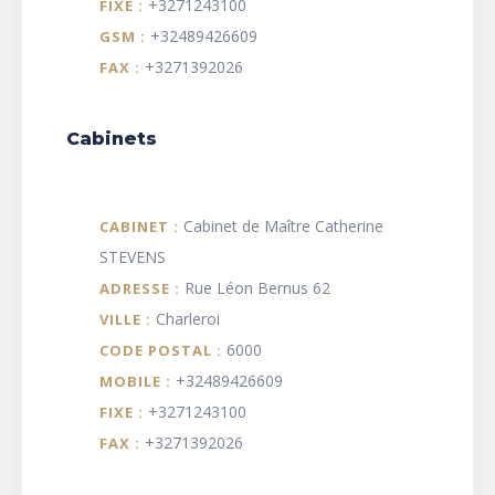
+3271243100
FIXE :
+32489426609
GSM :
+3271392026
FAX :
Cabinets
Cabinet de Maître Catherine
CABINET :
STEVENS
Rue Léon Bernus 62
ADRESSE :
Charleroi
VILLE :
6000
CODE POSTAL :
+32489426609
MOBILE :
+3271243100
FIXE :
+3271392026
FAX :