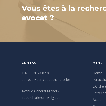
Vous êtes à la recher
avocat ?
CONTACT
MENU
+32 (0)71 20 07 03
Home
barreau@barreaudecharleroi.be
Particuli
L’Ordre e
Avenue Général Michel 2
Entrepri
6000 Charleroi - Belgique
Actus