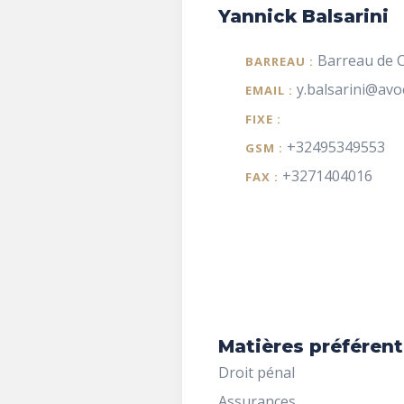
Yannick Balsarini
Barreau de C
BARREAU :
y.balsarini@avo
EMAIL :
FIXE :
+32495349553
GSM :
+3271404016
FAX :
Matières préférent
Droit pénal
Assurances