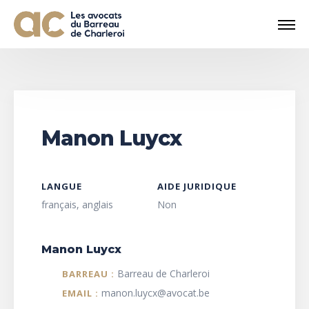
Manon Luycx
LANGUE
AIDE JURIDIQUE
français, anglais
Non
Manon Luycx
Barreau de Charleroi
BARREAU :
manon.luycx@avocat.be
EMAIL :