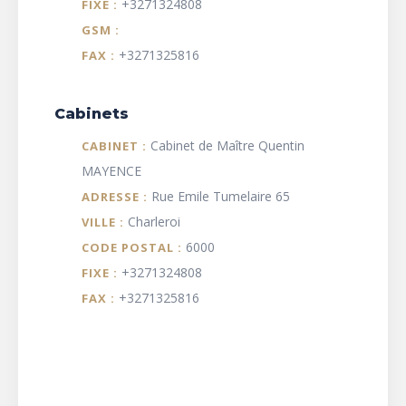
+3271324808
FIXE :
GSM :
+3271325816
FAX :
Cabinets
Cabinet de Maître Quentin
CABINET :
MAYENCE
Rue Emile Tumelaire 65
ADRESSE :
Charleroi
VILLE :
6000
CODE POSTAL :
+3271324808
FIXE :
+3271325816
FAX :